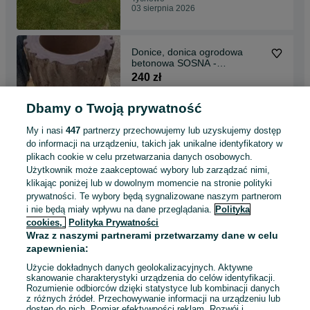
03 sierpnia 2026
Donice, donica ogrodowa
betonowa SOSNA -
PRODUCENT
240 zł
Dbamy o Twoją prywatność
Wicewo
03 sierpnia 2026
My i nasi
447
partnerzy przechowujemy lub uzyskujemy dostęp
do informacji na urządzeniu, takich jak unikalne identyfikatory w
plikach cookie w celu przetwarzania danych osobowych.
Nakrywka betonowa na
Użytkownik może zaakceptować wybory lub zarządzać nimi,
słupek, ogrodzenie, daszek,
klikając poniżej lub w dowolnym momencie na stronie polityki
czapa - PRODUCENT
45 zł
prywatności. Te wybory będą sygnalizowane naszym partnerom
i nie będą miały wpływu na dane przeglądania.
Polityka
cookies,
Polityka Prywatności
Wicewo
Wraz z naszymi partnerami przetwarzamy dane w celu
03 sierpnia 2026
zapewnienia:
Użycie dokładnych danych geolokalizacyjnych. Aktywne
skanowanie charakterystyki urządzenia do celów identyfikacji.
Rozumienie odbiorców dzięki statystyce lub kombinacji danych
1
2
z różnych źródeł. Przechowywanie informacji na urządzeniu lub
dostęp do nich. Pomiar efektywności reklam. Rozwój i