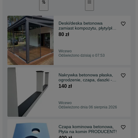
Deski/deska betonowa
zamiast kompozytu, płyty/płyta
tarasowa PROMOCJA!
80 zł
Wicewo
Odświeżono dzisiaj o 07:53
Nakrywka betonowa płaska,
ogrodzenie, czapa, daszki -
PRODUCENT
140 zł
Wicewo
Odświeżono dnia 06 sierpnia 2026
Czapa kominowa betonowa,
Płyta na komin PRODUCENT!
400 zł